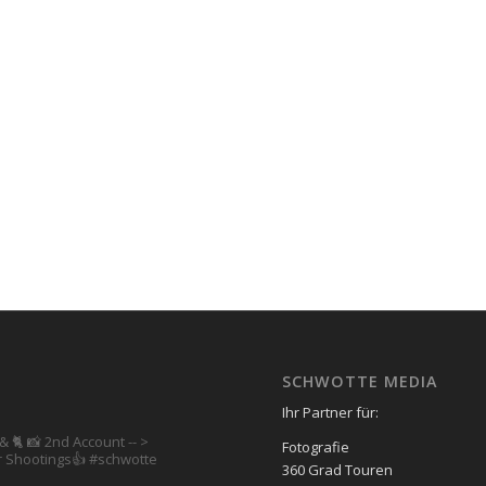
SCHWOTTE MEDIA
Ihr Partner für:
& 🐈 📸 2nd Account
-- >
Fotografie
 Shootings👍
#schwotte
360 Grad Touren