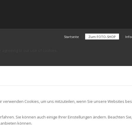
Startseite
Zum FOTO-SHOP
Inf
e agreeing to our use of cookies.
ir verwenden Cookies, um uns mitzuteilen, wenn Sie unsere Websites besu
rfahren. Sie können auch einige Ihrer Einstellungen ändern. Beachten Sie
r anbieten können.