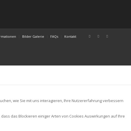
ormationen
Bilder Galerie
FAQs
Kontakt
chen, wie Sie mit uns interagieren, Ihre Nutzererfahrung verbessern
, dass das Blockieren einiger Arten von Cookies Auswirkungen auf Ihre