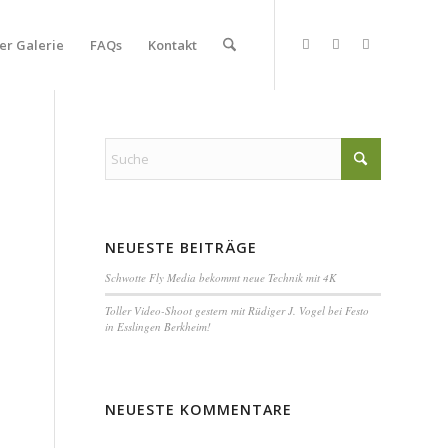
er Galerie
FAQs
Kontakt
NEUESTE BEITRÄGE
Schwotte Fly Media bekommt neue Technik mit 4K
Toller Video-Shoot gestern mit Rüdiger J. Vogel bei Festo
in Esslingen Berkheim!
NEUESTE KOMMENTARE