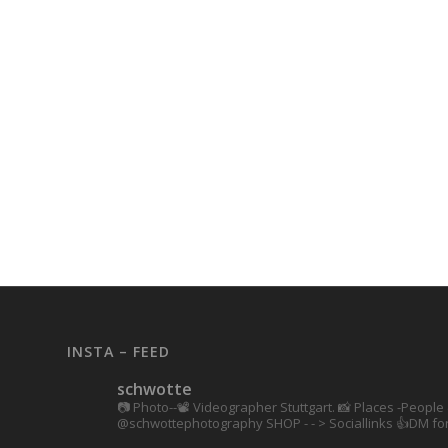
INSTA – FEED
schwotte
📷 Photo--📽️ Videographer Stuttgart.
📸 Places -People 
@schwottephotography
SHOP - - > Sociallinks
👍DM for