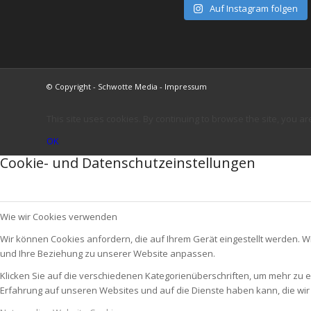
Auf Instagram folgen
© Copyright - Schwotte Media - Impressum
This site uses cookies. By continuing to browse the site, you ar
OK
Cookie- und Datenschutzeinstellungen
Wie wir Cookies verwenden
Wir können Cookies anfordern, die auf Ihrem Gerät eingestellt werden. W
und Ihre Beziehung zu unserer Website anpassen.
Klicken Sie auf die verschiedenen Kategorienüberschriften, um mehr zu e
Erfahrung auf unseren Websites und auf die Dienste haben kann, die wi