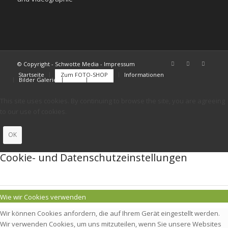
© Copyright - Schwotte Media - Impressum
Startseite
Zum FOTO-SHOP
Informationen
Bilder Galerie
FAQs
Kontakt
This site uses cookies. By continuing to browse the site, you are agreeing
to our use of cookies.
OK
Cookie- und Datenschutzeinstellungen
Wie wir Cookies verwenden
Wir können Cookies anfordern, die auf Ihrem Gerät eingestellt werden.
Wir verwenden Cookies, um uns mitzuteilen, wenn Sie unsere Websites