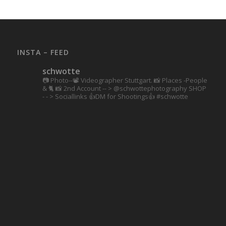
INSTA – FEED
schwotte
📷 Photo--📽️ Videographer Stuttgart.
📸 Places -People
& 🐈 📸 2nd Account
-- > @schwottephotography
SHOP
- - > Sociallinks
👍DM for Shootings👍
#schwotte