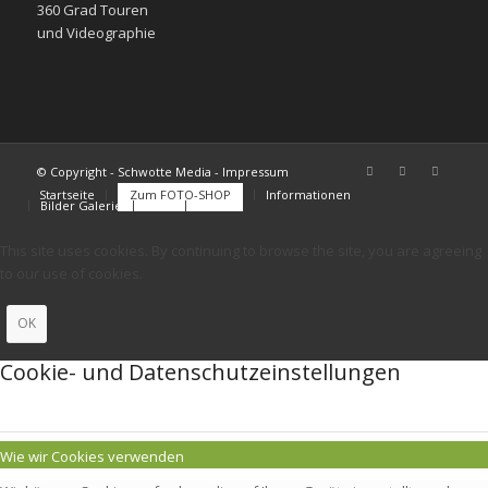
360 Grad Touren
und Videographie
© Copyright - Schwotte Media - Impressum
Startseite
Zum FOTO-SHOP
Informationen
Bilder Galerie
FAQs
Kontakt
This site uses cookies. By continuing to browse the site, you are agreeing
to our use of cookies.
OK
Cookie- und Datenschutzeinstellungen
Wie wir Cookies verwenden