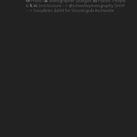
📷 Photo--📽️ Videographer Stuttgart.
📸 Places -People
& 🐈 📸 2nd Account
-- > @schwottephotography
SHOP
- - > Sociallinks
👍DM for Shootings👍
#schwotte