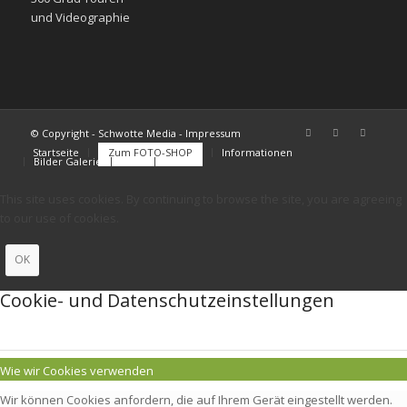
und Videographie
© Copyright - Schwotte Media - Impressum
Startseite
Zum FOTO-SHOP
Informationen
Bilder Galerie
FAQs
Kontakt
This site uses cookies. By continuing to browse the site, you are agreeing
to our use of cookies.
OK
Cookie- und Datenschutzeinstellungen
Wie wir Cookies verwenden
Wir können Cookies anfordern, die auf Ihrem Gerät eingestellt werden.