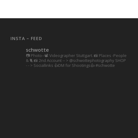
INSTA – FEED
schwotte
📷 Photo--📽️ Videographer Stuttgart.
📸 Places -People
& 🐈 📸 2nd Account
-- > @schwottephotography
SHOP
- - > Sociallinks
👍DM for Shootings👍
#schwotte