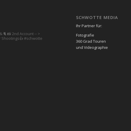
SCHWOTTE MEDIA
Ihr Partner für:
& 🐈 📸 2nd Account
-- >
Fotografie
 Shootings👍
#schwotte
360 Grad Touren
und Videographie