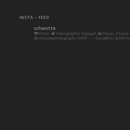
INSTA – FEED
schwotte
📷 Photo--📽️ Videographer Stuttgart.
📸 Places -People 
@schwottephotography
SHOP - - > Sociallinks
👍DM for