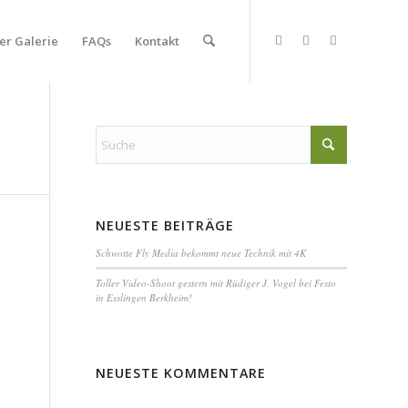
er Galerie
FAQs
Kontakt
NEUESTE BEITRÄGE
Schwotte Fly Media bekommt neue Technik mit 4K
Toller Video-Shoot gestern mit Rüdiger J. Vogel bei Festo
in Esslingen Berkheim!
NEUESTE KOMMENTARE