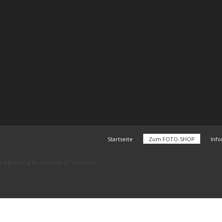
Startseite
Zum FOTO-SHOP
Inf
e agreeing to our use of cookies.