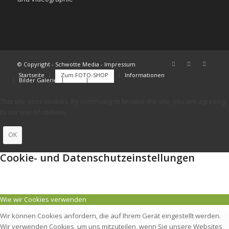
© Copyright - Schwotte Media - Impressum
Startseite
Zum FOTO-SHOP
Informationen
Bilder Galerie
FAQs
Kontakt
This site uses cookies. By continuing to browse the site, you are agreeing
to our use of cookies.
OK
Cookie- und Datenschutzeinstellungen
Wie wir Cookies verwenden
Wir können Cookies anfordern, die auf Ihrem Gerät eingestellt werden.
Wir verwenden Cookies, um uns mitzuteilen, wenn Sie unsere Websites