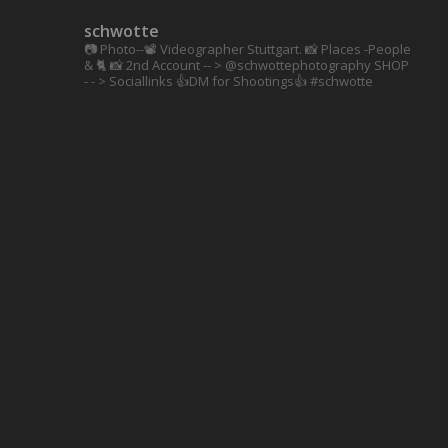
schwotte
📷 Photo--📽️ Videographer Stuttgart.
📸 Places -People
& 🐈 📸 2nd Account
-- > @schwottephotography
SHOP
- - > Sociallinks
👍DM for Shootings👍
#schwotte