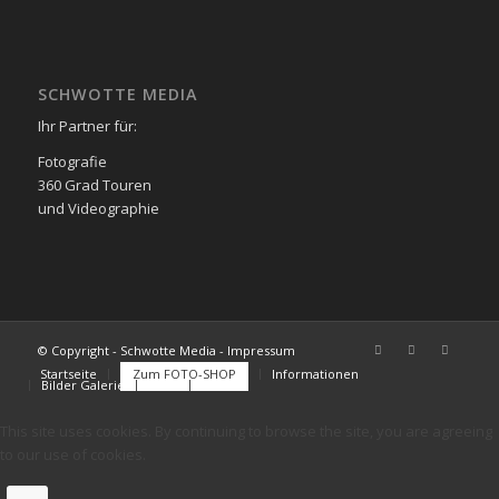
SCHWOTTE MEDIA
Ihr Partner für:
Fotografie
360 Grad Touren
und Videographie
© Copyright - Schwotte Media - Impressum
Startseite
Zum FOTO-SHOP
Informationen
Bilder Galerie
FAQs
Kontakt
This site uses cookies. By continuing to browse the site, you are agreeing
to our use of cookies.