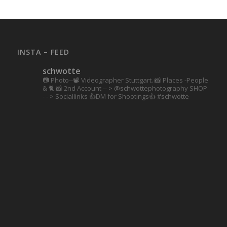
INSTA – FEED
schwotte
📷 Photo--📽️ Videographer Stuttgart.
📸 Places -People
& 🐈 📸 2nd Account
-- > @schwottephotography
SHOP
- - > Sociallinks
👍DM for Shootings👍
#schwotte