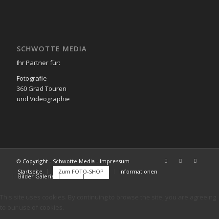
SCHWOTTE MEDIA
Ihr Partner für:
Fotografie
360 Grad Touren
und Videographie
© Copyright - Schwotte Media - Impressum
Startseite
Zum FOTO-SHOP
Informationen
Bilder Galerie
FAQs
Kontakt
This site uses cookies. By continuing to browse the site, you are agreeing
to our use of cookies.