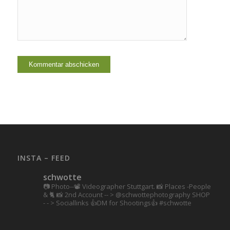
INSTA – FEED
schwotte
📷 Photo--📽️ Videographer Stuttgart.
📸 Places -People
& 🐈 📸 2nd Account
-- > @schwottephotography
SHOP
- - > Sociallinks
👍DM for Shootings👍
#schwotte