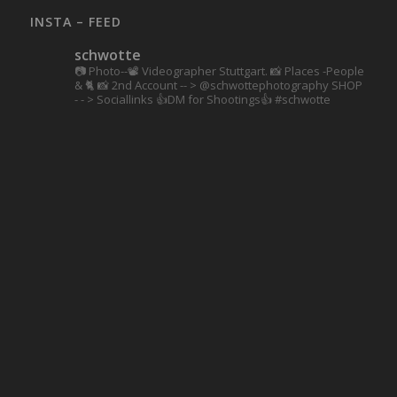
INSTA – FEED
schwotte
📷 Photo--📽️ Videographer Stuttgart.
📸 Places -People
& 🐈 📸 2nd Account
-- > @schwottephotography
SHOP
- - > Sociallinks
👍DM for Shootings👍
#schwotte