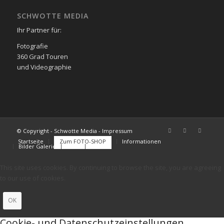
SCHWOTTE MEDIA
Ihr Partner für:
Fotografie
360 Grad Touren
und Videographie
© Copyright - Schwotte Media - Impressum
Startseite
Zum FOTO-SHOP
Informationen
Bilder Galerie
FAQs
Kontakt
This site uses cookies. By continuing to browse the site, you are agreeing
to our use of cookies.
OK
Cookie- und Datenschutzeinstellungen