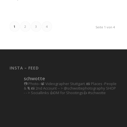
1
2
3
4
Seite 1 von 4
INSTA – FEED
schwotte
📷 Photo--📽️ Videographer Stuttgart.
📸 Places -People
& 🐈 📸 2nd Account
-- > @schwottephotography
SHOP
- - > Sociallinks
👍DM for Shootings👍
#schwotte