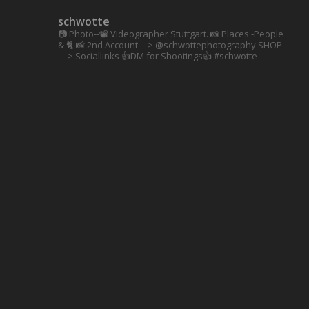
schwotte
📷 Photo--📽️ Videographer Stuttgart.
📸 Places -People
& 🐈 📸 2nd Account
-- > @schwottephotography
SHOP
- - > Sociallinks
👍DM for Shootings👍
#schwotte