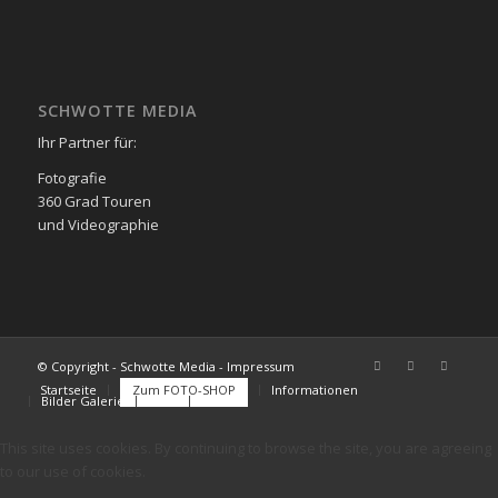
SCHWOTTE MEDIA
Ihr Partner für:
Fotografie
360 Grad Touren
und Videographie
© Copyright - Schwotte Media - Impressum
Startseite
Zum FOTO-SHOP
Informationen
Bilder Galerie
FAQs
Kontakt
This site uses cookies. By continuing to browse the site, you are agreeing
to our use of cookies.