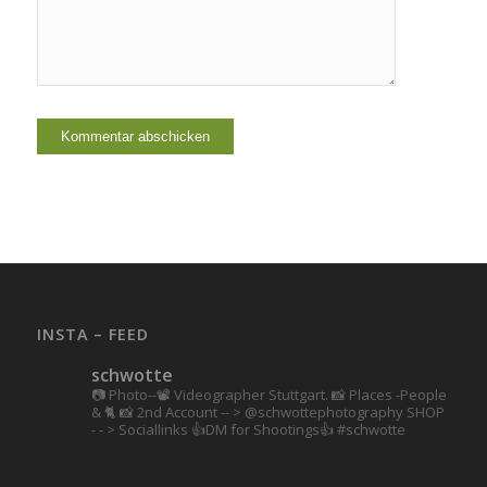
INSTA – FEED
schwotte
📷 Photo--📽️ Videographer Stuttgart.
📸 Places -People
& 🐈 📸 2nd Account
-- > @schwottephotography
SHOP
- - > Sociallinks
👍DM for Shootings👍
#schwotte