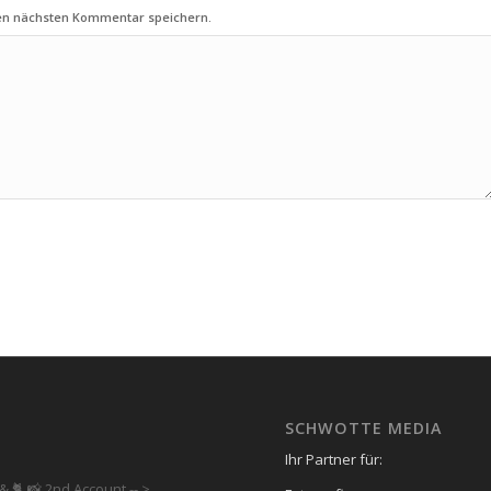
nen nächsten Kommentar speichern.
SCHWOTTE MEDIA
Ihr Partner für:
& 🐈 📸 2nd Account
-- >