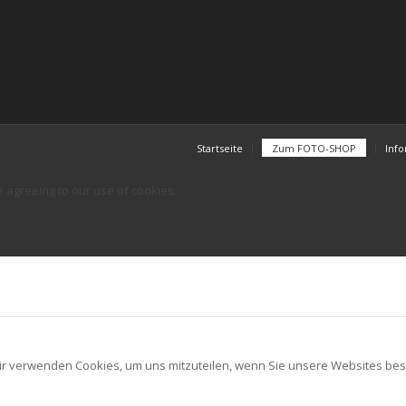
Startseite
Zum FOTO-SHOP
Inf
e agreeing to our use of cookies.
ir verwenden Cookies, um uns mitzuteilen, wenn Sie unsere Websites besu