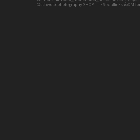
@schwottephotography
SHOP - - > Sociallinks
👍DM for