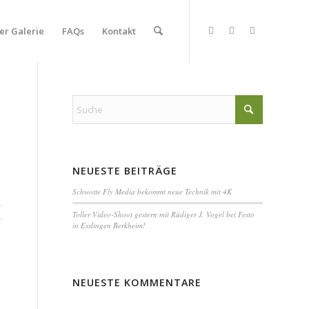
er Galerie
FAQs
Kontakt
NEUESTE BEITRÄGE
Schwotte Fly Media bekommt neue Technik mit 4K
Toller Video-Shoot gestern mit Rüdiger J. Vogel bei Festo
in Esslingen Berkheim!
NEUESTE KOMMENTARE