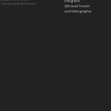
Fotografie
 Shootings👍
#schwotte
360 Grad Touren
und Videographie