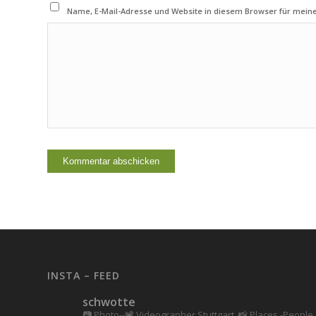
Name, E-Mail-Adresse und Website in diesem Browser für mei
INSTA – FEED
schwotte
📷 Photo--📽️ Videographer Stuttgart.
📸 Places -People 