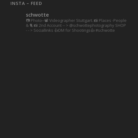
INSTA – FEED
schwotte
📷 Photo--📽️ Videographer Stuttgart.
📸 Places -People
& 🐈 📸 2nd Account
-- > @schwottephotography
SHOP
- - > Sociallinks
👍DM for Shootings👍
#schwotte