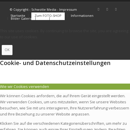
© Copyright - Schwotte Media - Impressum
Startseite
Zum FOTO-SHOP
Informationen
Bilder Galerie
FAQs
Kontakt
This site uses cookies. By continuing to browse the site, you are agreeing
to our use of cookies.
OK
Cookie- und Datenschutzeinstellungen
Wie wir Cookies verwenden
Wir können Cookies anfordern, die auf Ihrem Gerät eingestellt werden.
Wir verwenden Cookies, um uns mitzuteilen, wenn Sie unsere Websites
besuchen, wie Sie mit uns interagieren, Ihre Nutzererfahrung verbessern
und Ihre Beziehung zu unserer Website anpassen.
Klicken Sie auf die verschiedenen Kategorienüberschriften, um mehr zu
erfahren. Sie können auch einige Ihrer Einstellungen ändern. Beachten