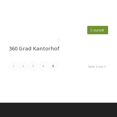
zurück
360 Grad Kantorhof
1
2
3
4
5
Seite 5 von 5