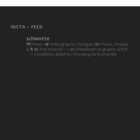
INSTA – FEED
schwotte
📷 Photo--📽️ Videographer Stuttgart.
📸 Places -People
& 🐈 📸 2nd Account
-- > @schwottephotography
SHOP
- - > Sociallinks
👍DM for Shootings👍
#schwotte