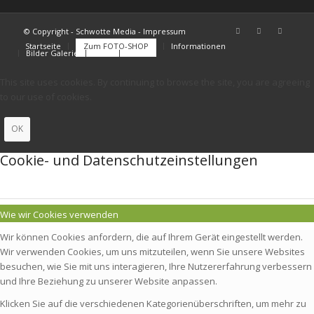
© Copyright - Schwotte Media - Impressum
Startseite
Zum FOTO-SHOP
Informationen
Bilder Galerie
FAQs
Kontakt
This site uses cookies. By continuing to browse the site, you are agreeing
to our use of cookies.
OK
Cookie- und Datenschutzeinstellungen
Wie wir Cookies verwenden
Wir können Cookies anfordern, die auf Ihrem Gerät eingestellt werden.
Wir verwenden Cookies, um uns mitzuteilen, wenn Sie unsere Websites
besuchen, wie Sie mit uns interagieren, Ihre Nutzererfahrung verbessern
und Ihre Beziehung zu unserer Website anpassen.
Klicken Sie auf die verschiedenen Kategorienüberschriften, um mehr zu