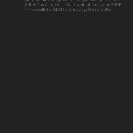
& 🐈 📸 2nd Account
-- > @schwottephotography
SHOP
- - > Sociallinks
👍DM for Shootings👍
#schwotte