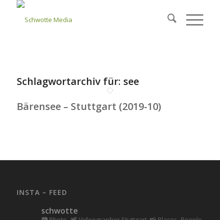
Schlagwortarchiv für:
see
Bärensee – Stuttgart (2019-10)
INSTA – FEED
schwotte
📷 Photo--📽️ Videographer Stuttgart.
📸 Places -People