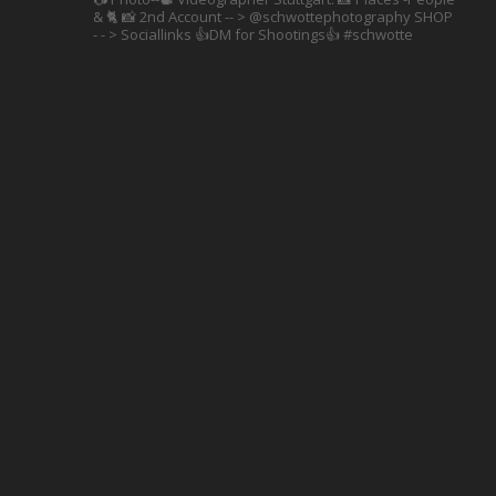
& 🐈 📸 2nd Account
-- > @schwottephotography
SHOP
- - > Sociallinks
👍DM for Shootings👍
#schwotte