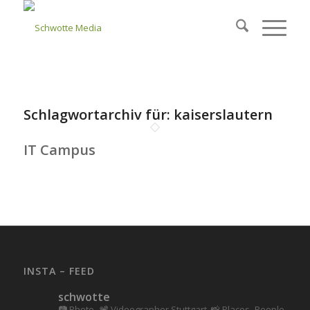
Schlagwortarchiv für:
kaiserslautern
IT Campus
INSTA – FEED
schwotte
📷 Photo--📽️ Videographer Stuttgart.
📸 Places -People