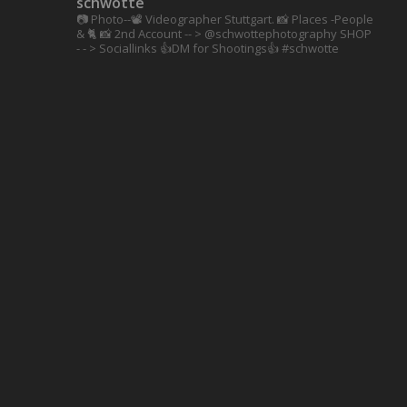
schwotte
📷 Photo--📽️ Videographer Stuttgart.
📸 Places -People
& 🐈 📸 2nd Account
-- > @schwottephotography
SHOP
- - > Sociallinks
👍DM for Shootings👍
#schwotte