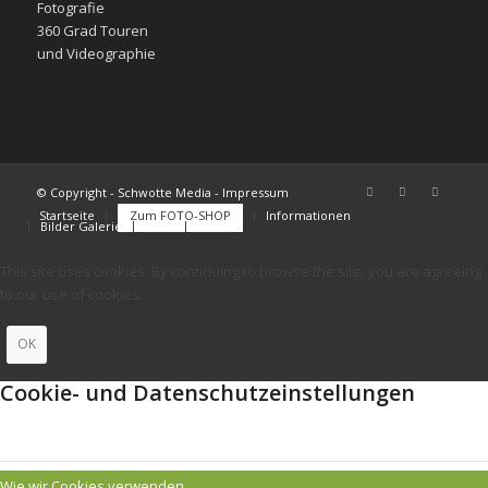
Fotografie
360 Grad Touren
und Videographie
© Copyright - Schwotte Media - Impressum
Startseite
Zum FOTO-SHOP
Informationen
Bilder Galerie
FAQs
Kontakt
This site uses cookies. By continuing to browse the site, you are agreeing
to our use of cookies.
OK
Cookie- und Datenschutzeinstellungen
Wie wir Cookies verwenden