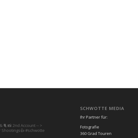
SCHWOTTE MEDIA
Ihr Partner für:
& 🐈 📸 2nd Account
-- >
Fotografie
 Shootings👍
#schwotte
360 Grad Touren