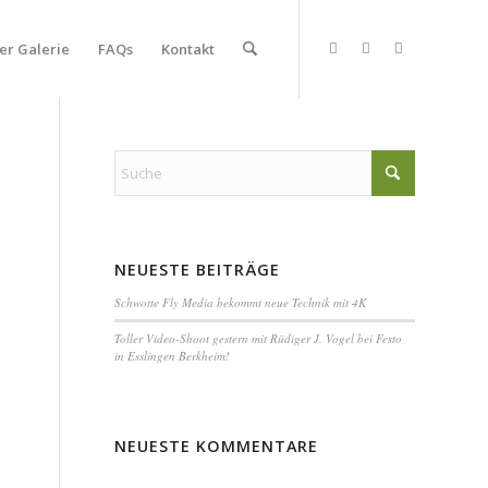
er Galerie
FAQs
Kontakt
NEUESTE BEITRÄGE
Schwotte Fly Media bekommt neue Technik mit 4K
Toller Video-Shoot gestern mit Rüdiger J. Vogel bei Festo
in Esslingen Berkheim!
NEUESTE KOMMENTARE