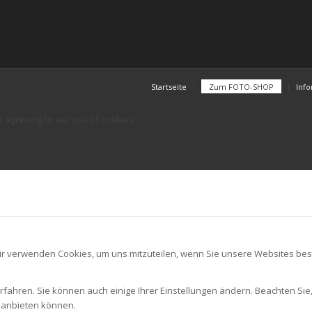
Startseite
Zum FOTO-SHOP
Inf
e agreeing to our use of cookies.
ir verwenden Cookies, um uns mitzuteilen, wenn Sie unsere Websites besu
rfahren. Sie können auch einige Ihrer Einstellungen ändern. Beachten Sie
r anbieten können.