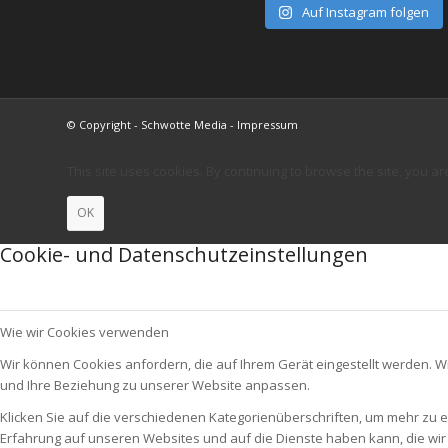
Auf Instagram folgen
© Copyright - Schwotte Media - Impressum
This site uses cookies. By continuing to browse the site, you ar
OK
Cookie- und Datenschutzeinstellungen
Wie wir Cookies verwenden
Wir können Cookies anfordern, die auf Ihrem Gerät eingestellt werden. W
und Ihre Beziehung zu unserer Website anpassen.
Klicken Sie auf die verschiedenen Kategorienüberschriften, um mehr zu e
Erfahrung auf unseren Websites und auf die Dienste haben kann, die wi