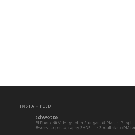
INSTA – FEED
schwotte
📷 Photo--📽️ Videographer Stuttgart.
📸 Places -People 
@schwottephotography
SHOP - - > Sociallinks
👍DM for