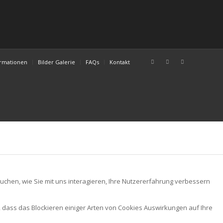
ormationen
Bilder Galerie
FAQs
Kontakt
chen, wie Sie mit uns interagieren, Ihre Nutzererfahrung verbessern
, dass das Blockieren einiger Arten von Cookies Auswirkungen auf Ihre