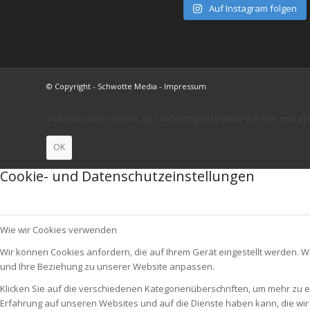
Auf Instagram folgen
© Copyright - Schwotte Media - Impressum
This site uses cookies. By continuing to browse the site, you ar
OK
Cookie- und Datenschutzeinstellungen
Wie wir Cookies verwenden
Wir können Cookies anfordern, die auf Ihrem Gerät eingestellt werden. W
und Ihre Beziehung zu unserer Website anpassen.
Klicken Sie auf die verschiedenen Kategorienüberschriften, um mehr zu e
Erfahrung auf unseren Websites und auf die Dienste haben kann, die wi