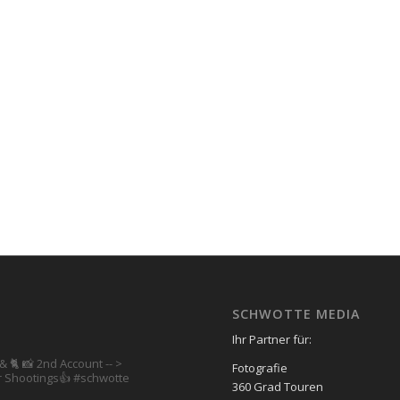
SCHWOTTE MEDIA
Ihr Partner für:
& 🐈 📸 2nd Account
-- >
Fotografie
 Shootings👍
#schwotte
360 Grad Touren