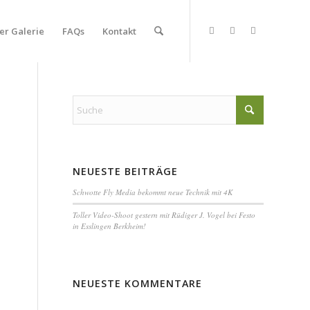
er Galerie
FAQs
Kontakt
NEUESTE BEITRÄGE
Schwotte Fly Media bekommt neue Technik mit 4K
Toller Video-Shoot gestern mit Rüdiger J. Vogel bei Festo
in Esslingen Berkheim!
NEUESTE KOMMENTARE