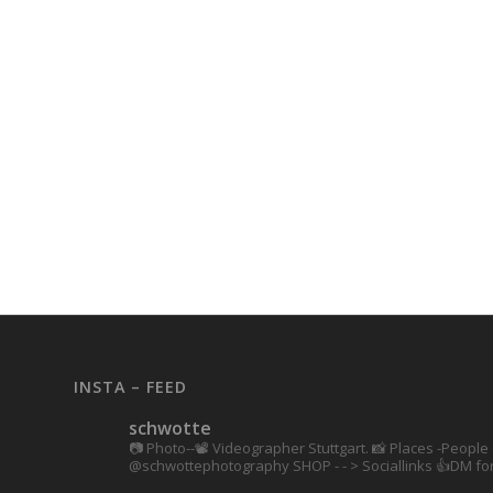
INSTA – FEED
schwotte
📷 Photo--📽️ Videographer Stuttgart.
📸 Places -People 
@schwottephotography
SHOP - - > Sociallinks
👍DM for