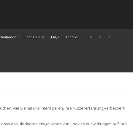
ormationen
Bilder Galerie
FAQs
Kontakt
chen, wie Sie mit uns interagieren, Ihre Nutzererfahrung verbessern
, dass das Blockieren einiger Arten von Cookies Auswirkungen auf Ihre