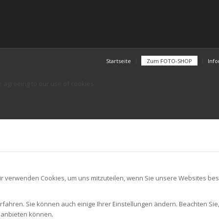
Startseite
Zum FOTO-SHOP
Inf
e agreeing to our use of cookies.
ir verwenden Cookies, um uns mitzuteilen, wenn Sie unsere Websites besu
rfahren. Sie können auch einige Ihrer Einstellungen ändern. Beachten Sie
r anbieten können.