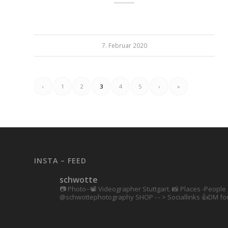
7. Februar 2020
‹
1
2
3
4
5
›
»
INSTA – FEED
schwotte
📷 Photo--📽️ Videographer Stuttgart.
📸 Places -People 
@schwottephotography
SHOP - - > Sociallinks
👍DM for