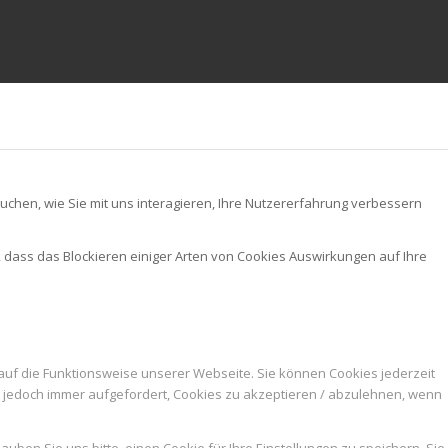
chen, wie Sie mit uns interagieren, Ihre Nutzererfahrung verbessern
, dass das Blockieren einiger Arten von Cookies Auswirkungen auf Ihre
auf die Funktionsweise unserer Webseite. Sie können Cookies jederzeit
n jedoch immer aufgefordert, Cookies zu akzeptieren / abzulehnen, wenn
ben Sie uns bitte, einen Cookie für Ihre Einstellungen zu speichern. Sie