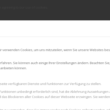
e agreeing to our use of cookies.
ir verwenden Cookies, um uns mitzuteilen, wenn Sie unsere Websites besu
rfahren. Sie können auch einige Ihrer Einstellungen ändern. Beachten Sie
r anbieten können.
seite verfügbaren Dienste und Funktionen zur Verfügung zu stellen.
Funktionen unbedingt erforderlich sind, hat die Ablehnung Auswirkungen 
d das Blockieren aller Cookies auf dieser Webseite erzwingen. Sie werde
m zu vermeiden, dass Sie immer wieder nach Cookies gefragt werden, erlau