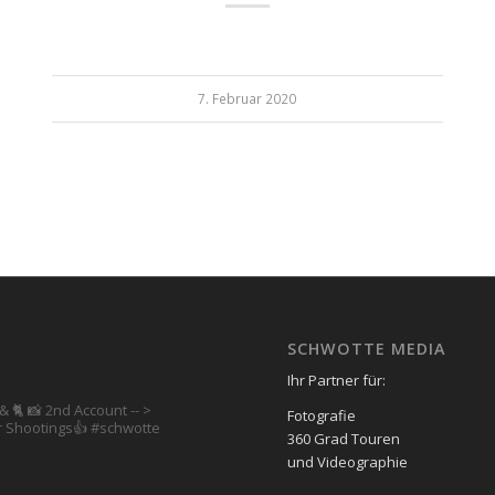
7. Februar 2020
SCHWOTTE MEDIA
Ihr Partner für:
& 🐈 📸 2nd Account
-- >
Fotografie
 Shootings👍
#schwotte
360 Grad Touren
und Videographie