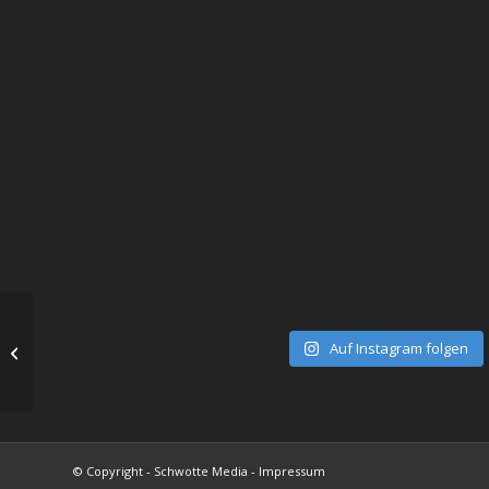
360° Eiderstedt / St
Auf Instagram folgen
Peter Ording
© Copyright - Schwotte Media - Impressum