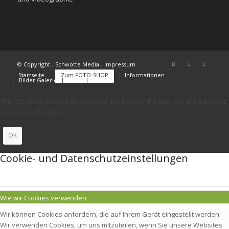
© Copyright - Schwotte Media - Impressum
Startseite
Zum FOTO-SHOP
Informationen
Bilder Galerie
FAQs
Kontakt
This site uses cookies. By continuing to browse the site, you are agreeing
to our use of cookies.
OK
Cookie- und Datenschutzeinstellungen
Wie wir Cookies verwenden
Wir können Cookies anfordern, die auf Ihrem Gerät eingestellt werden.
Wir verwenden Cookies, um uns mitzuteilen, wenn Sie unsere Websites