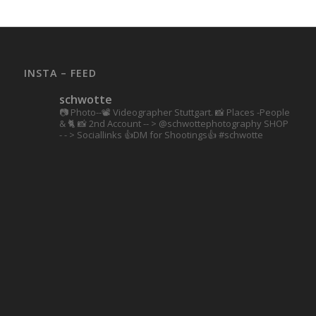
INSTA – FEED
schwotte
📷 Photo--📽️ Videographer Stuttgart.
📸 Places -People
& 🐈 📸 2nd Account
-- > @schwottephotography
SHOP
- - > Sociallinks
👍DM for Shootings👍
#schwotte