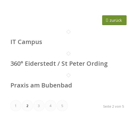
zurück
IT Campus
360° Eiderstedt / St Peter Ording
Praxis am Bubenbad
1
2
3
4
5
Seite 2 von 5