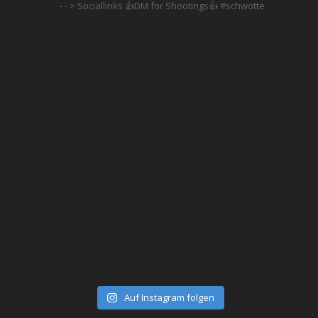
- - > Sociallinks
👍DM for Shootings👍
#schwotte
Auf Instagram folgen