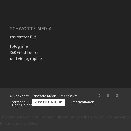
SCHWOTTE MEDIA
Ihr Partner für:
Fotografie
360 Grad Touren
und Videographie
© Copyright - Schwotte Media - Impressum
Startseite
Zum FOTO-SHOP
Informationen
Bilder Galerie
FAQs
Kontakt
This site uses cookies. By continuing to browse the site, you are agreeing
to our use of cookies.