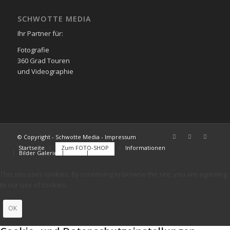
SCHWOTTE MEDIA
Ihr Partner für:
Fotografie
360 Grad Touren
und Videographie
© Copyright - Schwotte Media - Impressum
Startseite
Zum FOTO-SHOP
Informationen
Bilder Galerie
FAQs
Kontakt
This site uses cookies. By continuing to browse the site, you are agreeing
to our use of cookies.
OK