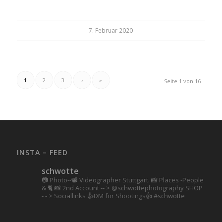
7. Februar 2020
1
2
3
›
»
Seite 1 von 16
INSTA – FEED
schwotte
📷 Photo--📽️ Videographer Stuttgart.
📸 Places -People
& 🐈 📸 2nd Account
-- > @schwottephotography
SHOP
- - > Sociallinks
👍DM for Shootings👍
#schwotte