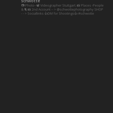
schwotte
📷 Photo--📽️ Videographer Stuttgart.
📸 Places -People
& 🐈 📸 2nd Account
-- > @schwottephotography
SHOP
- - > Sociallinks
👍DM for Shootings👍
#schwotte