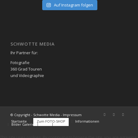
Auf Instagram folgen
SCHWOTTE MEDIA
Ihr Partner für:
Fotografie
360 Grad Touren
und Videographie
© Copyright - Schwotte Media - Impressum
Startseite
Zum FOTO-SHOP
Informationen
Bilder Galerie
FAQs
Kontakt
This site uses cookies. By continuing to browse the site, you are agreeing