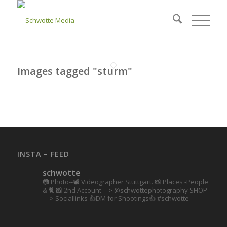
Images tagged "sturm"
INSTA – FEED
schwotte
📷 Photo--📽️ Videographer Stuttgart.
📸 Places -People
& 🐈 📸 2nd Account
-- > @schwottephotography
SHOP
- - > Sociallinks
👍DM for Shootings👍
#schwotte