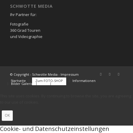
SCHWOTTE MEDIA
Ihr Partner für:
Fotografie
360 Grad Touren
und Videographie
© Copyright - Schwotte Media - Impressum
Startseite
Zum FOTO-SHOP
Informationen
Bilder Galerie
FAQs
Kontakt
This site uses cookies. By continuing to browse the site, you are agreeing
to our use of cookies.
OK
Cookie- und Datenschutzeinstellungen