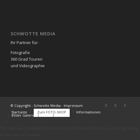
SCHWOTTE MEDIA
Ihr Partner für:
Fotografie
360 Grad Touren
und Videographie
© Copyright - Schwotte Media - Impressum
Startseite
Zum FOTO-SHOP
Informationen
Bilder Galerie
FAQs
Kontakt
This site uses cookies. By continuing to browse the site, you are agreeing
to our use of cookies.