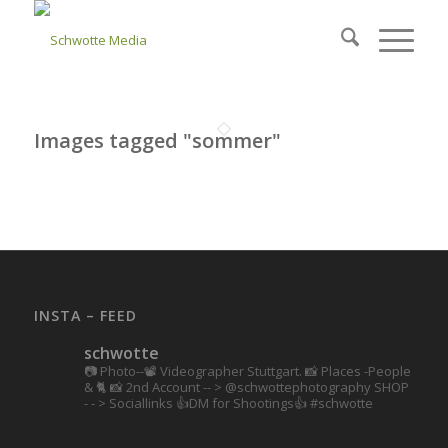
Images tagged "sommer"
INSTA – FEED
schwotte
📷 Photo--📽️ Videographer Stuttgart.
📸 Places -People
& 🐈 📸 2nd Account
-- > @schwottephotography
SHOP
- - > Sociallinks
👍DM for Shootings👍
#schwotte