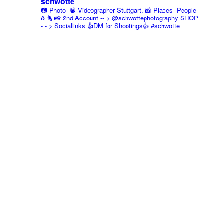
schwotte
📷 Photo--📽️ Videographer Stuttgart.
📸 Places -People
& 🐈 📸 2nd Account
-- > @schwottephotography
SHOP
- - > Sociallinks
👍DM for Shootings👍
#schwotte