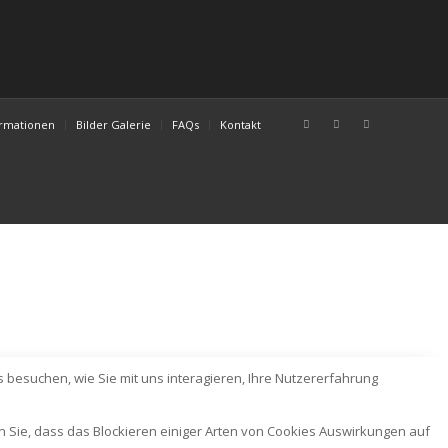
ormationen
Bilder Galerie
FAQs
Kontakt
 besuchen, wie Sie mit uns interagieren, Ihre Nutzererfahrung
n Sie, dass das Blockieren einiger Arten von Cookies Auswirkungen auf