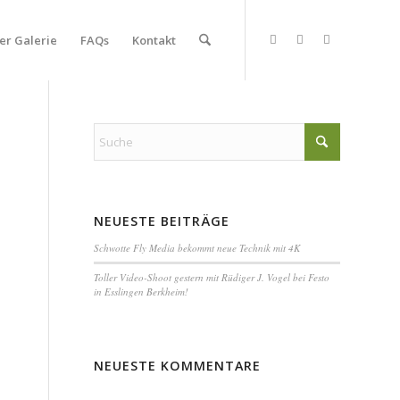
er Galerie
FAQs
Kontakt
NEUESTE BEITRÄGE
Schwotte Fly Media bekommt neue Technik mit 4K
Toller Video-Shoot gestern mit Rüdiger J. Vogel bei Festo
in Esslingen Berkheim!
NEUESTE KOMMENTARE