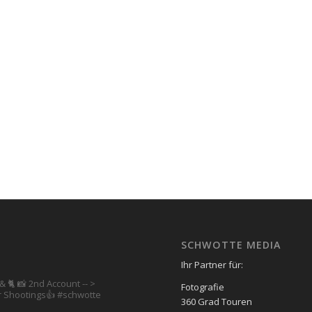
SCHWOTTE MEDIA
Ihr Partner für:
& 🐈 📸 2nd Account
-- >
Fotografie
 Shootings👍
#schwotte
360 Grad Touren