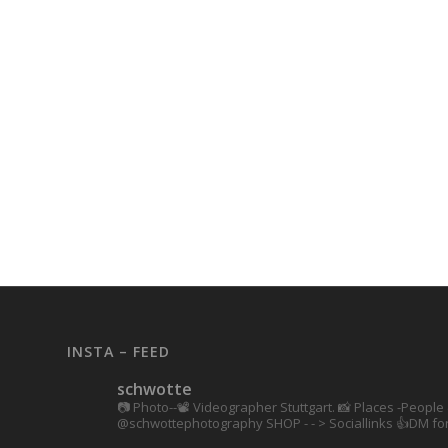
INSTA – FEED
schwotte
📷 Photo--📽️ Videographer Stuttgart.
📸 Places -People 
@schwottephotography
SHOP - - > Sociallinks
👍DM for