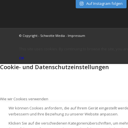
Auf Instagram folgen
© Copyright - Schwotte Media - Impressum
This site uses cookies. By continuing to browse the site, you ar
OK
Cookie- und Datenschutzeinstellungen
Wie wir Cookies verwenden
Wir können Cookies anfordern, die auf Ihrem Gerät eingestellt werd
verbessern und Ihre Beziehung zu unserer Website anpassen.
Klicken Sie auf die verschiedenen Kategorienüberschriften, um mehr