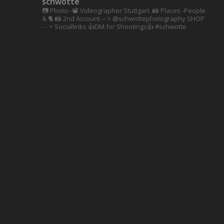
schwotte
📷 Photo--📽️ Videographer Stuttgart.
📸 Places -People
& 🐈 📸 2nd Account
-- > @schwottephotography
SHOP
- - > Sociallinks
👍DM for Shootings👍
#schwotte