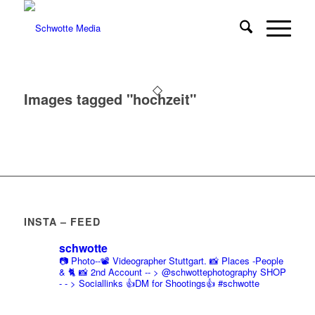
Images tagged "hochzeit"
INSTA – FEED
schwotte
📷 Photo--📽️ Videographer Stuttgart.
📸 Places -People
& 🐈 📸 2nd Account
-- > @schwottephotography
SHOP
- - > Sociallinks
👍DM for Shootings👍
#schwotte