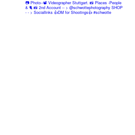
📷 Photo--📽️ Videographer Stuttgart.
📸 Places -People
& 🐈 📸 2nd Account
-- > @schwottephotography
SHOP
- - > Sociallinks
👍DM for Shootings👍
#schwotte