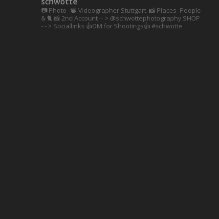
schwotte
📷 Photo--📽️ Videographer Stuttgart.
📸 Places -People
& 🐈 📸 2nd Account
-- > @schwottephotography
SHOP
- - > Sociallinks
👍DM for Shootings👍
#schwotte