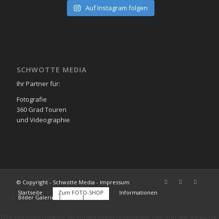
Auf Instagram folgen
SCHWOTTE MEDIA
Ihr Partner für:
Fotografie
360 Grad Touren
und Videographie
© Copyright - Schwotte Media - Impressum
Startseite
Zum FOTO-SHOP
Informationen
Bilder Galerie
FAQs
Kontakt
This site uses cookies. By continuing to browse the site, you are agreeing