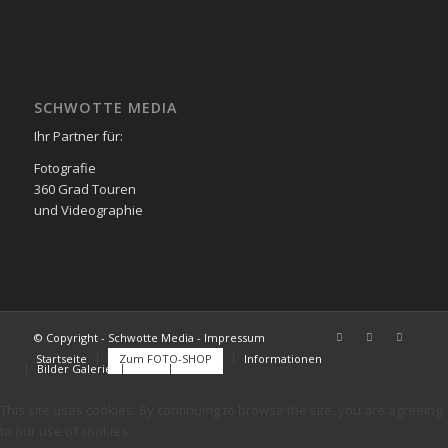
SCHWOTTE MEDIA
Ihr Partner für:
Fotografie
360 Grad Touren
und Videographie
© Copyright - Schwotte Media - Impressum
Startseite
Zum FOTO-SHOP
Informationen
Bilder Galerie
FAQs
Kontakt
This site uses cookies. By continuing to browse the site, you are agreeing
to our use of cookies.