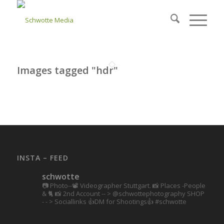
Images tagged "hdr"
INSTA – FEED
schwotte
📷 Photo--📽️ Videographer Stuttgart.
📸 Places -People
& 🐈 📸 2nd Account
-- > @schwottephotography
SHOP
- - > Sociallinks
👍DM for Shootings👍
#schwotte