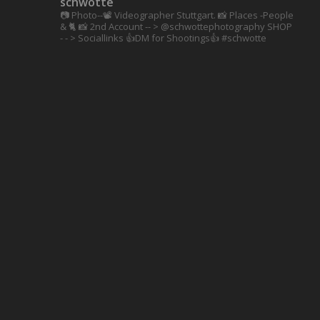
schwotte
📷 Photo--📽️ Videographer Stuttgart.
📸 Places -People
& 🐈 📸 2nd Account
-- > @schwottephotography
SHOP
- - > Sociallinks
👍DM for Shootings👍
#schwotte