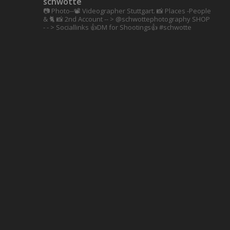
schwotte
📷 Photo--📽️ Videographer Stuttgart.
📸 Places -People
& 🐈 📸 2nd Account
-- > @schwottephotography
SHOP
- - > Sociallinks
👍DM for Shootings👍
#schwotte