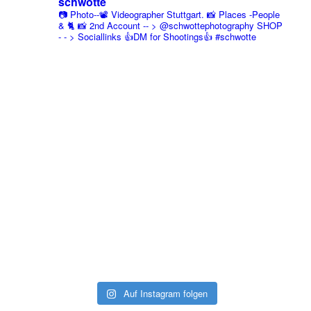
schwotte
📷 Photo--📽️ Videographer Stuttgart.
📸 Places -People
& 🐈 📸 2nd Account
-- > @schwottephotography
SHOP
- - > Sociallinks
👍DM for Shootings👍
#schwotte
Auf Instagram folgen