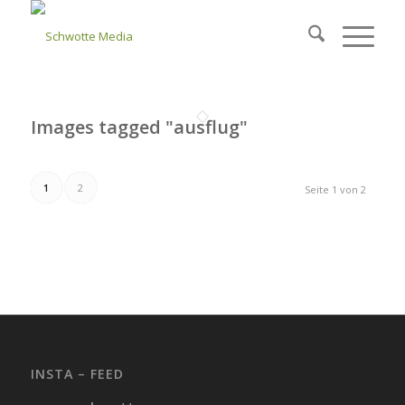
Images tagged "ausflug"
1
2
Seite 1 von 2
INSTA – FEED