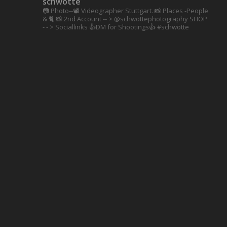
schwotte
📷 Photo--📽️ Videographer Stuttgart.
📸 Places -People
& 🐈 📸 2nd Account
-- > @schwottephotography
SHOP
- - > Sociallinks
👍DM for Shootings👍
#schwotte