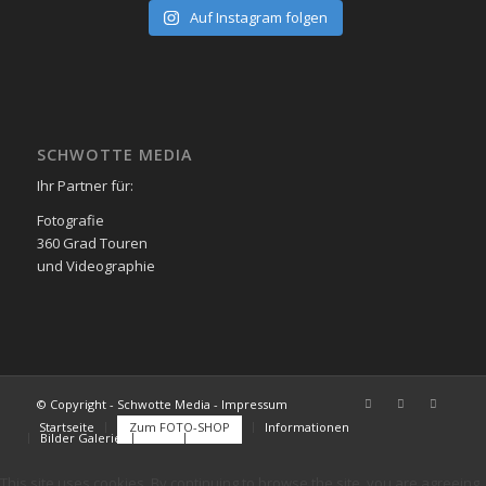
Auf Instagram folgen
SCHWOTTE MEDIA
Ihr Partner für:
Fotografie
360 Grad Touren
und Videographie
© Copyright - Schwotte Media - Impressum
Startseite
Zum FOTO-SHOP
Informationen
Bilder Galerie
FAQs
Kontakt
This site uses cookies. By continuing to browse the site, you are agreeing