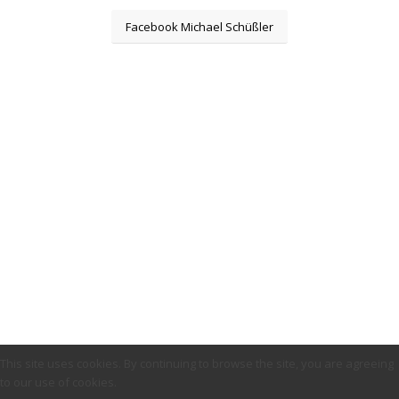
Facebook Michael Schüßler
This site uses cookies. By continuing to browse the site, you are agreeing
to our use of cookies.